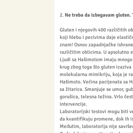
2. 
Ne treba da izbegavam gluten. 
Gluten i njegovih 400 različitih o
koji hlebu i pecivima daje elasti
znam! Osnov zapadnjačke ishrane 
različitim oblicima. U apsolutno
Ljudi sa Hašimotom imaju mnogo ve
krug zbog toga što gluten izaziva 
molekularnu mimikriju, koja je r
Hašimoto. Većina pacijenata sa H
sa žitarica. Smanjuje se umor, gubi
gorušica, telesna težina. Vrlo čes
intervencije. 
Laboratorijski testovi mogu biti v
da kvantifikuju promene, dok ih i
Međutim, laboratorija nije savršen