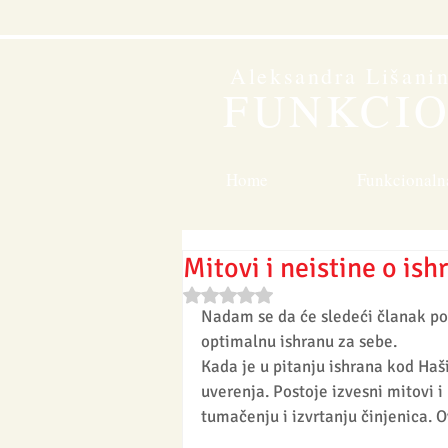
Aleksandra Lišani
FUNKCI
Home
Funkcionaln
Mitovi i neistine o is
Rated NaN out of 5 stars.
Nadam se da će sledeći članak po
optimalnu ishranu za sebe. 
Kada je u pitanju ishrana kod Haš
uverenja. Postoje izvesni mitovi 
tumačenju i izvrtanju činjenica. 