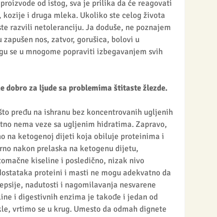
roizvode od istog, sva je prilika da će reagovati 
, kozije i druga mleka. Ukoliko ste celog života 
ste razvili netoleranciju. Ja doduše, ne poznajem 
 zapušen nos, zatvor, gorušica, bolovi u 
ogu se u mnogome popraviti izbegavanjem svih 
je dobro za ljude sa problemima štitaste žlezde.
što pređu na ishranu bez koncentrovanih ugljenih 
atno nema veze sa ugljenim hidratima. Zapravo, 
no na ketogenoj dijeti koja obiluje proteinima i 
no nakon prelaska na ketogenu dijetu, 
tomačne kiseline i posledično, nizak nivo 
dostataka proteini i masti ne mogu adekvatno da 
pepsije, nadutosti i nagomilavanja nesvarene 
ne i digestivnih enzima je takođe i jedan od 
kle, vrtimo se u krug. Umesto da odmah dignete 