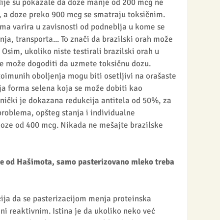
udije su pokazale da doze manje od 200 mcg ne 
, a doze preko 900 mcg se smatraju toksičnim. 
ima varira u zavisnosti od podneblja u kome se 
nja, transporta... To znači da brazilski orah može 
Osim, ukoliko niste testirali brazilski orah u 
se može dogoditi da uzmete toksičnu dozu. 
oimunih oboljenja mogu biti osetljivi na orašaste 
ja forma selena koja se može dobiti kao 
nički je dokazana redukcija antitela od 50%, za 
problema, opšteg stanja i individualne 
doze od 400 mcg. Nikada ne mešajte brazilske 
le od Hašimota, samo pasterizovano mleko treba 
cija da se pasterizacijom menja proteinska 
ni reaktivnim. Istina je da ukoliko neko već 