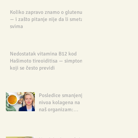
Koliko zapravo znamo o glutenu
— i zašto pitanje nije da li smeta
svima
Nedostatak vitamina B12 kod
Hašimoto tireoiditisa — simptom
koji se često previdi
Posledice smanjenja
nivoa kolagena na
naš organizam:
Nutricionista
savetuje kako da ga
nadoknadimo na
prirodan način