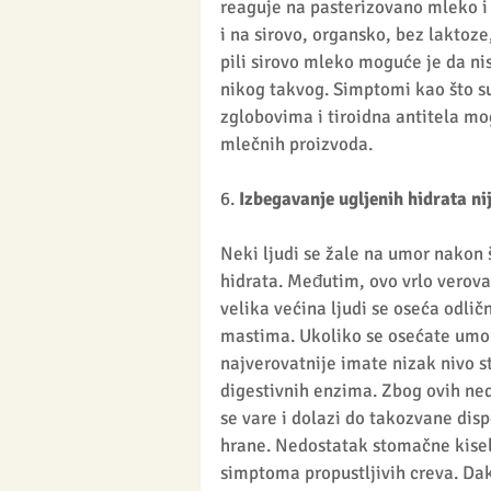
reaguje na pasterizovano mleko i p
i na sirovo, organsko, bez laktoze
pili sirovo mleko moguće je da ni
nikog takvog. Simptomi kao što su
zglobovima i tiroidna antitela m
mlečnih proizvoda. 
6. 
Izbegavanje ugljenih hidrata ni
Neki ljudi se žale na umor nakon 
hidrata. Međutim, ovo vrlo verov
velika većina ljudi se oseća odlič
mastima. Ukoliko se osećate umor
najverovatnije imate nizak nivo s
digestivnih enzima. Zbog ovih ne
se vare i dolazi do takozvane dis
hrane. Nedostatak stomačne kiseli
simptoma propustljivih creva. Da