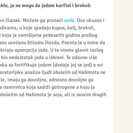
kle, ja ne mogu da jedem karfiol i brokoli
eo članak. Možete ga pronaći 
ovde
. Ovo ukusno i 
šicama, u koje spadaju kupus, kelj, brokoli, 
eč koja je osmišljena pedesetih godina prošlog 
osno uvećanu štitastu žlezdu. Poenta je u tome da 
kiraju apsorpciju joda. U to vreme glavni razlog 
bio nedostatak joda u ishrani. To odavno više 
ska so fortifikuje jodom (dodaje joj se jod) a svi 
ratorijske analize ljudi obolelih od Hašimota ne 
kle, imaju ga dovoljno, odnosno dovoljno ga 
a namirnica koja sadrži goitrogene a koju ja 
olelim od Hašimota je soja, ali iz sasvim drugih 