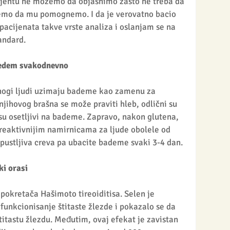
ijentu ne možemo da objasnimo zašto ne treba da 
emo da mu pomognemo. I da je verovatno bacio 
pacijenata takve vrste analiza i oslanjam se na 
andard.
 jedem svakodnevno
nogi ljudi uzimaju bademe kao zamenu za 
njihovog brašna se može praviti hleb, odlični su 
 su osetljivi na bademe. Zapravo, nakon glutena, 
reaktivnijim namirnicama za ljude obolele od 
pustljiva creva pa ubacite bademe svaki 3-4 dan.
ki orasi
 pokretača Hašimoto tireoiditisa. Selen je 
unkcionisanje štitaste žlezde i pokazalo se da 
itastu žlezdu. Međutim, ovaj efekat je zavistan 