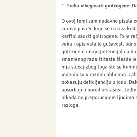
1. 
Treba izbegavati goitrogene. Da
O ovoj temi sam nedavno pisala c
zdravo povrće koje se naziva krsta
karfiol sadrži goitrogene. To je r
veka i opisivala je gušavost, odn
goitrogeni imaju potencijal da blo
smanjenog rada štitaste žlezde je 
nije slučaj zbog toga što se kuhinj
jedemo so u raznim oblicima. Labo
pokazuju deficijenciju u jodu. Da
apsorbuju i pored krstašica. Jedin
nikada ne preporučujem ljudima ob
razloga.