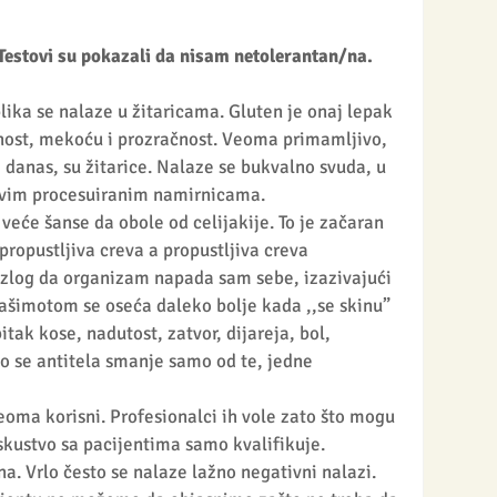
Testovi su pokazali da nisam netolerantan/na.
blika se nalaze u žitaricama. Gluten je onaj lepak 
čnost, mekoću i prozračnost. Veoma primamljivo, 
danas, su žitarice. Nalaze se bukvalno svuda, u 
 svim procesuiranim namirnicama. 
će šanse da obole od celijakije. To je začaran 
propustljiva creva a propustljiva creva 
azlog da organizam napada sam sebe, izazivajući 
ašimotom se oseća daleko bolje kada ,,se skinu” 
tak kose, nadutost, zatvor, dijareja, bol, 
to se antitela smanje samo od te, jedne 
eoma korisni. Profesionalci ih vole zato što mogu 
skustvo sa pacijentima samo kvalifikuje. 
a. Vrlo često se nalaze lažno negativni nalazi. 