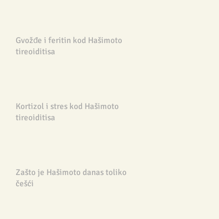
Gvožđe i feritin kod Hašimoto
tireoiditisa
Kortizol i stres kod Hašimoto
tireoiditisa
Zašto je Hašimoto danas toliko
češći