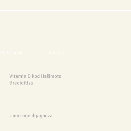
Aleksandri
Kontakt
Vitamin D kod Hašimoto
tireoiditisa
Umor nije dijagnoza