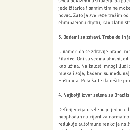
Onda dolazimo u situaciju da pac
jede žitarice i samim tim ne mož
novac. Zato ja sve ređe tražim od 
eliminacionu dijetu, kao zlatni st
3. 
Bademi su zdravi. Treba da ih
U nameri da se zdravije hrane, m
žitarice. Oni su veoma ukusni, od 
kao užina. Na žalost, mnogi ljudi
mleka i soje, bademi su među naj
Hašimota. Pokušajte da rešite pro
4. 
Najbolji izvor selena su Brazils
Deficijencija u selenu je jedan od
neophodan nutrijent za normalno f
redukuje autoimune reakcije na št