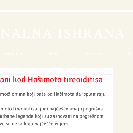
n
ONALNA ISHRANA
a medicina
Blog
Recepti
O 
hrani kod Hašimoto tireoiditisa
moći onima koji pate od Hašimota da isplaniraju 
imoto tireoiditisa ljudi najčešće imaju pogrešna 
i urbane legende koji su zasnovani na pogrešnom 
Ovo su neka koja najčešće čujem.