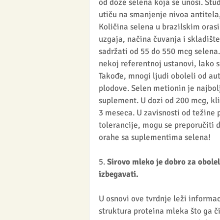
od doze selena koja se unosi. St
utiču na smanjenje nivoa antitela
Količina selena u brazilskim oras
uzgaja, načina čuvanja i skladište
sadržati od 55 do 550 mcg selena. 
nekoj referentnoj ustanovi, lako 
Takođe, mnogi ljudi oboleli od aut
plodove. Selen metionin je najbol
suplement. U dozi od 200 mcg, kli
3 meseca. U zavisnosti od težine 
tolerancije, mogu se preporučiti 
orahe sa suplementima selena!
5. 
Sirovo mleko je dobro za obole
izbegavati.
U osnovi ove tvrdnje leži informa
struktura proteina mleka što ga či