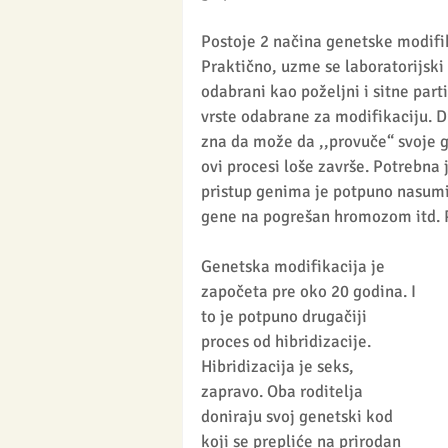
Postoje 2 načina genetske modifika
Praktično, uzme se laboratorijski 
odabrani kao poželjni i sitne parti
vrste odabrane za modifikaciju. Dr
zna da može da ,,provuče“ svoje 
ovi procesi loše završe. Potrebna 
pristup genima je potpuno nasumiča
gene na pogrešan hromozom itd. P
Genetska modifikacija je 
započeta pre oko 20 godina. I 
to je potpuno drugačiji 
proces od hibridizacije. 
Hibridizacija je seks, 
zapravo. Oba roditelja 
doniraju svoj genetski kod 
koji se prepliće na prirodan 