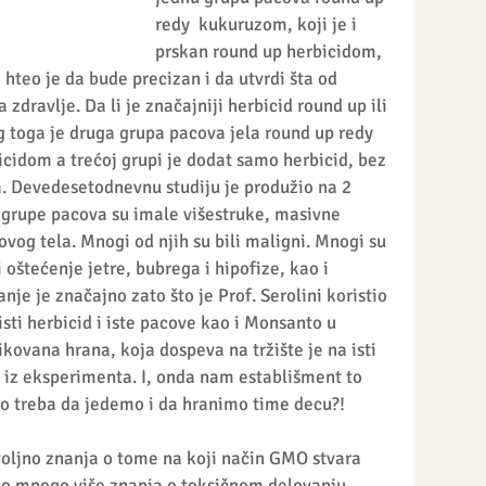
redy  kukuruzom, koji je i 
prskan round up herbicidom, 
 hteo je da bude precizan i da utvrdi šta od 
zdravlje. Da li je značajniji herbicid round up ili 
 toga je druga grupa pacova jela round up redy 
icidom a trećoj grupi je dodat samo herbicid, bez 
 Devedesetodnevnu studiju je produžio na 2 
 grupe pacova su imale višestruke, masivne 
vog tela. Mnogi od njih su bili maligni. Mnogi su 
oštećenje jetre, bubrega i hipofize, kao i 
e je značajno zato što je Prof. Serolini koristio 
isti herbicid i iste pacove kao i Monsanto u 
kovana hrana, koja dospeva na tržište je na isti 
z iz eksperimenta. I, onda nam establišment to 
to treba da jedemo i da hranimo time decu?!
ljno znanja o tome na koji način GMO stvara 
o mnogo više znanja o toksičnom delovanju 