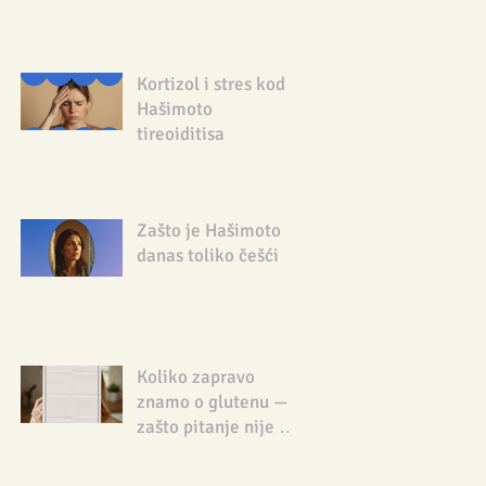
Kortizol i stres kod
Hašimoto
tireoiditisa
Zašto je Hašimoto
danas toliko češći
Koliko zapravo
znamo o glutenu — i
zašto pitanje nije da
li smeta svima