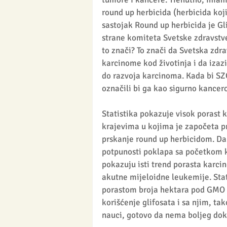
round up herbicida (herbicida koji
sastojak Round up herbicida je Gli
strane komiteta Svetske zdravstve
to znači? To znači da Svetska zdra
karcinome kod životinja i da izazi
do razvoja karcinoma. Kada bi SZO
označili bi ga kao sigurno kancero
Statistika pokazuje visok porast k
krajevima u kojima je započeta p
prskanje round up herbicidom. Dak
potpunosti poklapa sa početkom kor
pokazuju isti trend porasta karci
akutne mijeloidne leukemije. Stat
porastom broja hektara pod GMO 
korišćenje glifosata i sa njim, t
nauci, gotovo da nema boljeg dok