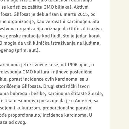
 se koristi za zaštitu GMO biljaka). Aktivni 
fosat. Glifosat je deklarisan u martu 2015, od 
ne organizacije, kao verovatni karcinogen. Šta 
vstvena organizacija priznaje da Glifosat izaziva 
va genske mutacije kod ljudi, što je jedan korak 
 mogla da vrši klinička istraživanja na ljudima, 
genog (prim. aut.).  
arcinoma jetre i žučne kese, od 1996. god., u 
roizvodnja GMO kultura i njihovo posledično 
le, porast incidence ovih karcinoma  se u 
išćenja Glifosata. Drugi statistički izvori 
noma bubrega i bešike, karcinoma štitaste žlezde, 
istika nesumnjivo pokazuje da je u Americi, sa 
sojom i kukuruzom, proporcionalno poraslo 
akođe proporcionalno, incidenca karcinoma. U 
aza od ovog.  