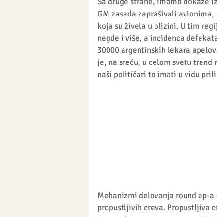
Sa druge strane, imamo dokaze iz 
GM zasada zaprašivali avionima, p
koja su živela u blizini. U tim r
negde i više, a incidenca defeka
30000 argentinskih lekara apelov
je, na sreću, u celom svetu trend
naši političari to imati u vidu pr
Mehanizmi delovanja round ap-a su
propustljivih creva. Propustljiva 