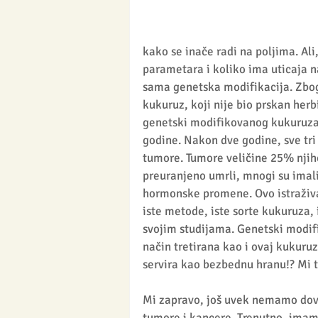
kako se inače radi na poljima. Ali,
parametara i koliko ima uticaja na 
sama genetska modifikacija. Zbog
kukuruz, koji nije bio prskan herb
genetski modifikovanog kukuruza.
godine. Nakon dve godine, sve tri
tumore. Tumore veličine 25% njiho
preuranjeno umrli, mnogi su imali 
hormonske promene. Ovo istraživanj
iste metode, iste sorte kukuruza, 
svojim studijama. Genetski modifi
način tretirana kao i ovaj kukuru
servira kao bezbednu hranu!? Mi 
Mi zapravo, još uvek nemamo dovo
tumore i kancere. Trenutno, imam