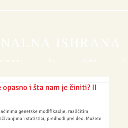
n
ONALNA ISHRANA
a medicina
Blog
Recepti
O 
 opasno i šta nam je činiti? II
ačinima genetske modifikacije, različitim 
ivanjima i statistici, predhodi prvi deo. Možete 