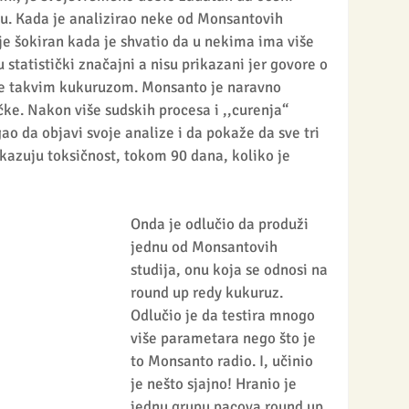
u. Kada je analizirao neke od Monsantovih 
je šokiran kada je shvatio da u nekima ima više 
 statistički značajni a nisu prikazani jer govore o 
e takvim kukuruzom. Monsanto je naravno 
ke. Nakon više sudskih procesa i ,,curenja“ 
 da objavi svoje analize i da pokaže da sve tri 
azuju toksičnost, tokom 90 dana, koliko je 
Onda je odlučio da produži 
jednu od Monsantovih 
studija, onu koja se odnosi na 
round up redy kukuruz. 
Odlučio je da testira mnogo 
više parametara nego što je 
to Monsanto radio. I, učinio 
je nešto sjajno! Hranio je 
jednu grupu pacova round up 