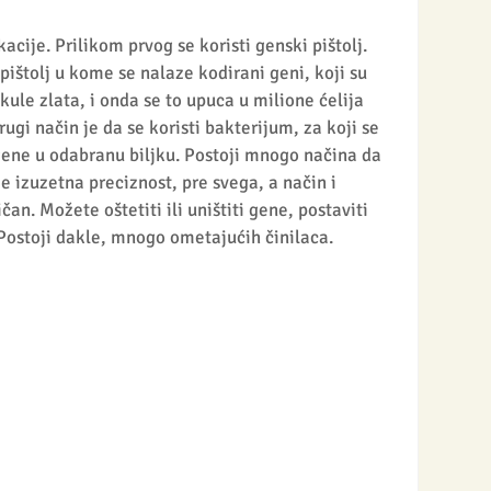
cije. Prilikom prvog se koristi genski pištolj. 
pištolj u kome se nalaze kodirani geni, koji su 
kule zlata, i onda se to upuca u milione ćelija 
ugi način je da se koristi bakterijum, za koji se 
gene u odabranu biljku. Postoji mnogo načina da 
je izuzetna preciznost, pre svega, a način i 
n. Možete oštetiti ili uništiti gene, postaviti 
ostoji dakle, mnogo ometajućih činilaca.