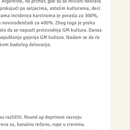
Argentine, na primer, gde su se milioni hektara 
rskajući po seljacima, ostalim kulturama, deci 
egijama incidenca karcinoma je porasla za 300%, 
ta novorođenčadi za 400%. Zbog toga je preko 
alo da se napusti proizvodnja GM kultura. Danas 
 napuštanja gajenja GM kultura. Nadam se da će 
ilikom budućeg delovanja.
 različiti. Round up doprinosi razvoju 
creva su, banalno rečeno, rupe u crevima. 