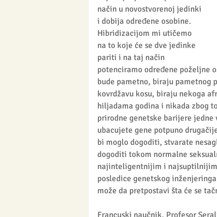
način u novostvorenoj jedinki 
i dobija određene osobine. 
Hibridizacijom mi utičemo 
na to koje će se dve jedinke 
pariti i na taj način 
potenciramo određene poželjne oso
bude pametno, biraju pametnog par
kovrdžavu kosu, biraju nekoga afr
hiljadama godina i nikada zbog t
prirodne genetske barijere jedne v
ubacujete gene potpuno drugačijeg
bi moglo dogoditi, stvarate nesag
dogoditi tokom normalne seksualne
najinteligentnijim i najsuptilniji
posledice genetskog inženjeringa 
može da pretpostavi šta će se tačn
Francuski naučnik, Profesor Seral