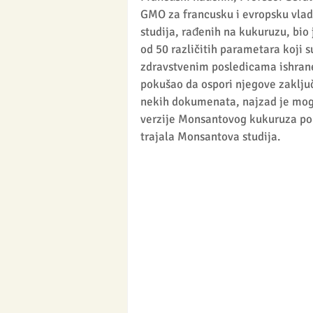
GMO za francusku i evropsku vlad
studija, rađenih na kukuruzu, bio 
od 50 različitih parametara koji su
zdravstvenim posledicama ishran
pokušao da ospori njegove zaključ
nekih dokumenata, najzad je mogao
verzije Monsantovog kukuruza pok
trajala Monsantova studija.