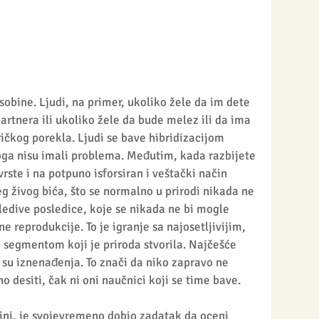
bine. Ljudi, na primer, ukoliko žele da im dete 
tnera ili ukoliko žele da bude melez ili da ima 
ičkog porekla. Ljudi se bave hibridizacijom 
oga nisu imali problema. Međutim, kada razbijete 
rste i na potpuno isforsiran i veštački način 
 živog bića, što se normalno u prirodi nikada ne 
ledive posledice, koje se nikada ne bi mogle 
 reprodukcije. To je igranje sa najosetljivijim, 
m segmentom koji je priroda stvorila. Najčešće 
su iznenađenja. To znači da niko zapravo ne 
o desiti, čak ni oni naučnici koji se time bave.
ini, je svojevremeno dobio zadatak da oceni 