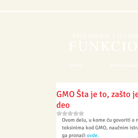
Aleksandra Lišani
FUNKCI
Home
Funkcionaln
GMO Šta je to, zašto je
deo
Rated NaN out of 5 stars.
Ovom delu, u kome ću govoriti o n
toksinima kod GMO, naučnim istraž
ga pronaći 
ovde.