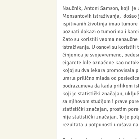
Naučnik, Antoni Samson, koji  je 
Monsantovih istraživanja,  došao 
ispitivanih životinja imao tumore 
poznati dokazi o tumorima i karc
Zato su koristili veoma nenaučne 
istraživanja. U osnovi su koristil
činjenica je svojevremeno, pedese
cigarete bile označene kao netoksi
kojoj su dva lekara promovisala p
umrla prilično mlada od posledic
podrazumeva da kada prilikom ist
koji je statistički značajan, uklju
sa njihovom studijom i prave poređ
statistički značajan, prostim pore
nije statistički značajan. To je p
rezultata u potpunosti urušava n