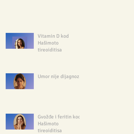
Vitamin D kod
Hašimoto
tireoiditisa
Umor nije dijagnoza
Gvožđe i feritin kod
Hašimoto
tireoiditisa