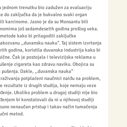
u jednom trenutku bio zadužen za evaluaciju 
je do zaključka da je bukvalno svaki organ 
ili karcinome. Jasno je da su Monsantu bili 
inomima još sedamdesetih godina prošlog veka. 
metode kako bi prilagodili zaključke 
i takozvanu ,,duvansku nauku“. Taj sistem izvrtanja 
tih godina, koristila duvanska industrija kako bi 
čne. Čak je postojala i televizijska reklama u 
ušenje cigareta kao zdravu naviku. Obojica su 
a pušenja. Dakle, ,,duvanska nauka“ 
raživanja potplaćeni naučnici naiđu na problem, 
če rezultate iz drugih studija, koje nemaju veze 
enje. Ukoliko problem u drugoj studiji nije bio 
đenjem bi konstatovali da ni u njihovoj studiji 
otpuno nenaučan pristup i takav način tumačenja 
aučni metod.