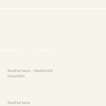
Aleksandri
Kontakt
Naučna baza – Hashimoto
tireoiditis
Naučna baza