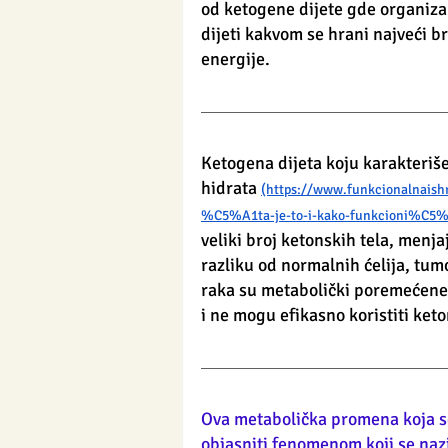
od ketogene dijete gde organizam
dijeti kakvom se hrani najveći br
energije.
Ketogena dijeta koju karakteriše 
hidrata 
(https://www.funkcionalnaish
%C5%A1ta-je-to-i-kako-funkcioni%C5
veliki broj ketonskih tela, menja
razliku od normalnih ćelija, tum
raka su metabolički poremećene 
i ne mogu efikasno koristiti keto
Ova metabolička promena koja s
objasniti fenomenom koji se naz