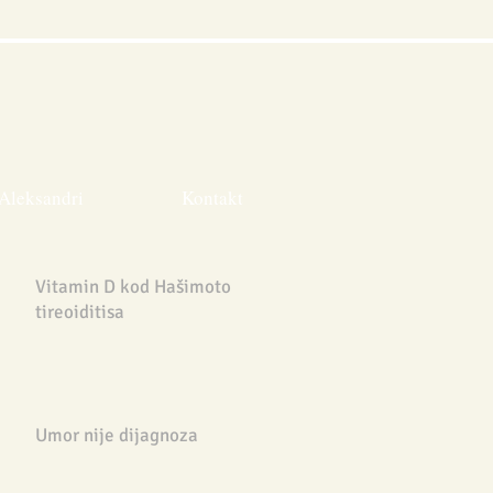
Aleksandri
Kontakt
Vitamin D kod Hašimoto
tireoiditisa
Umor nije dijagnoza