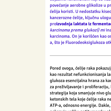
povećanje aerobne glikolize u pr
ćelija koristi. U nedostatku kise
kancerozne ćelije, ključnu ulogu
pro
izvodnja laktata iz fermenta
karcinoma prema glukozi) mi
 in
karcinoma. On je korišćen kao o
a, što je Fluorodeoksiglukoza ot
Pored ovoga, ćelije raka pokazuj
kao rezultat nefunkcionisanja la
glukoza esencijalna hrana za kar
za preživljavanje i proliferaciju,
strategija koja smanjuje nivo g
ketonskih tela koje ćelije raka 
ATP-a, odnosno energije. Dakle, 