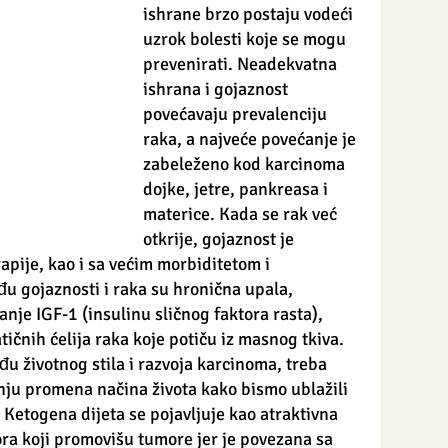
ishrane brzo postaju vodeći 
uzrok bolesti koje se mogu 
prevenirati. Neadekvatna 
ishrana i gojaznost 
povećavaju prevalenciju 
raka, a najveće povećanje je 
zabeleženo kod karcinoma 
dojke, jetre, pankreasa i 
materice. Kada se rak već 
otkrije, gojaznost je 
apije, kao i sa većim morbiditetom i 
u gojaznosti i raka su hronična upala, 
je IGF-1 (insulinu sličnog faktora rasta), 
ičnih ćelija raka koje potiču iz masnog tkiva. 
u životnog stila i razvoja karcinoma, treba 
nju promena načina života kako bismo ublažili 
Ketogena dijeta se pojavljuje kao atraktivna 
ra koji promovišu tumore jer je povezana sa 