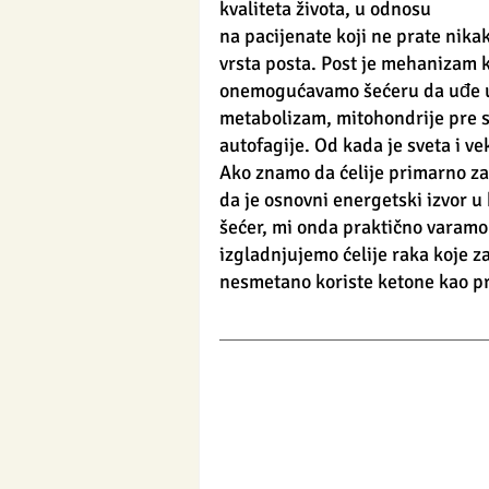
kvaliteta života, u odnosu 
na pacijenate koji ne prate nika
vrsta posta. Post je mehanizam 
onemogućavamo šećeru da uđe u ć
metabolizam, mitohondrije pre sv
autofagije. Od kada je sveta i vek
Ako znamo da ćelije primarno za 
da je osnovni energetski izvor u
šećer, mi onda praktično varamo 
izgladnjujemo ćelije raka koje za
nesmetano koriste ketone kao pr