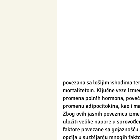
povezana sa lošijim ishodima ter
mortalitetom. Ključne veze izmeđ
promena polnih hormona, povećan
promenu adipocitokina, kao i mat
Zbog ovih jasnih poveznica izmeđ
uložiti velike napore u sprovođe
faktore povezane sa gojaznošću. 
opcija u suzbijanju mnogih fakto