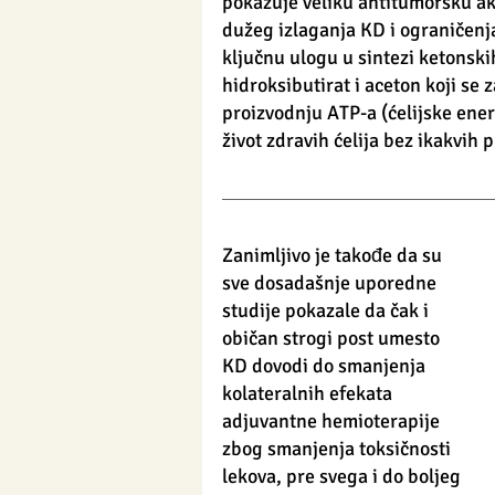
pokazuje veliku antitumorsku ak
dužeg izlaganja KD i ograničenja
ključnu ulogu u sintezi ketonskih
hidroksibutirat i aceton koji se z
proizvodnju ATP-a (ćelijske ener
život zdravih ćelija bez ikakvih 
Zanimljivo je takođe da su 
sve dosadašnje uporedne 
studije pokazale da čak i 
običan strogi post umesto 
KD dovodi do smanjenja 
kolateralnih efekata 
adjuvantne hemioterapije 
zbog smanjenja toksičnosti 
lekova, pre svega i do boljeg 