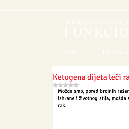
Aleksandra Lišani
FUNKCI
Home
Funkcionaln
Ketogena dijeta leči r
Rated NaN out of 5 stars.
Možda smo, pored brojnih rešen
ishrane i životnog stila; možda
rak. 