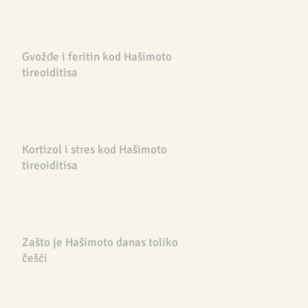
Gvožđe i feritin kod Hašimoto
tireoiditisa
Kortizol i stres kod Hašimoto
tireoiditisa
Zašto je Hašimoto danas toliko
češći