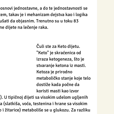
 osnovi jednostavne, a do te jednostavnosti se 
m, takav je i mehanizam dejstva kao i logika 
ušati da objasnim. Trenutno su u toku 83 
ne dijete na lečenje raka. 
Čuli ste za Keto dijetu. 
"Keto" je skraćenica od 
izraza ketogeneza, što je 
stvaranje ketona iz masti. 
Ketoza je prirodno 
metaboličko stanje koje telo 
dostiže kada počne da 
koristi masti kao izvor 
. U tipičnoj dijeti sa visokim udelom ugljenih 
a (slatkiša, voća, testenina i hrane sa visokim 
i žitarice) metaboliše se u glukozu. Za razliku 