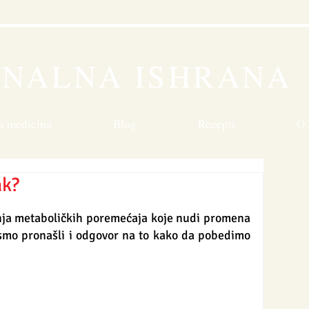
n
ONALNA ISHRANA
a medicina
Blog
Recepti
O 
ak?
ja metaboličkih poremećaja koje nudi promena 
 smo pronašli i odgovor na to kako da pobedimo 