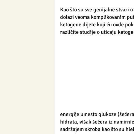
Kao što su sve genijalne stvari u
dolazi veoma komplikovanim pute
ketogene dijete koji ću ovde pok
različite studije o uticaju ketoge
energije umesto glukoze (šećera)
hidrata, višak šećera iz namirnic
sadržajem skroba kao što su hleb 