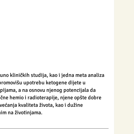
uno kliničkih studija, kao i jedna meta analiza 
promovišu upotrebu ketogene dijete u 
pijama, a na osnovu njenog potencijala da 
čne hemio i radioterapije, njene opšte dobre 
većanja kvaliteta života, kao i dužine 
im na životinjama. 