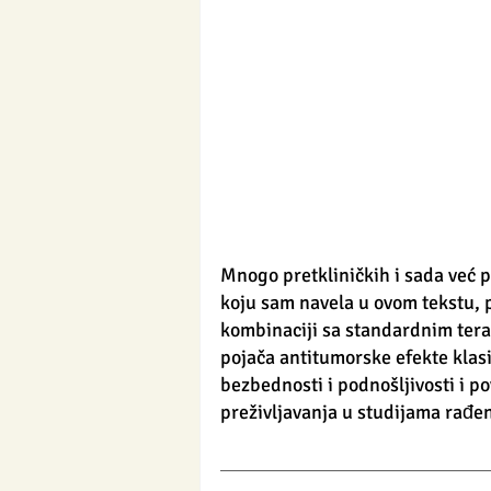
Mnogo pretkliničkih i sada već p
koju sam navela u ovom tekstu, 
kombinaciji sa standardnim tera
pojača antitumorske efekte klasi
bezbednosti i podnošljivosti i po
preživljavanja u studijama rađen