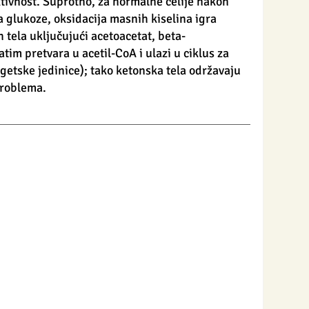
tivnost. Suprotno, za normalne ćelije nakon 
 glukoze, oksidacija masnih kiselina igra 
 tela uključujući acetoacetat, beta-
atim pretvara u acetil-CoA i ulazi u ciklus za 
getske jedinice); tako ketonska tela održavaju 
problema.