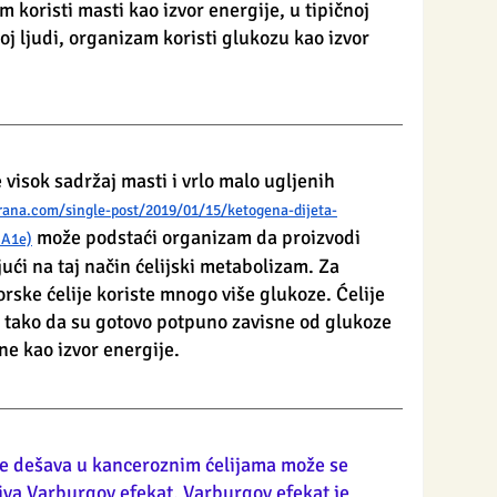
 koristi masti kao izvor energije, u tipičnoj 
oj ljudi, organizam koristi glukozu kao izvor 
visok sadržaj masti i vrlo malo ugljenih 
rana.com/single-post/2019/01/15/ketogena-dijeta-
 može podstaći organizam da proizvodi 
%A1e)
jući na taj način ćelijski metabolizam. Za 
orske ćelije koriste mnogo više glukoze. Ćeli
je 
tako da su gotovo potpuno zavisne od glukoze 
ne kao izvor energije. 
e dešava u kanceroznim ćelijama može se 
iva Varburgov efekat. Varburgov efekat je 