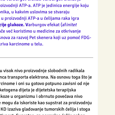
oizvodnji ATP-a. ATP je jedinica energije koju 
onika, u kakvim uslovima se stvaraju 
 u proizvodnji ATP-a u ćelijama raka igra 
cije glukoze. V
arburgov efekat (af
initet 
ače već koristimo u medicine za otkrivanje 
snova za razvoj Pet skenera koji uz pomoć FDG-
kriva karcinome u telu. 
u visok nivo proizvodnje slobodnih radikala 
nca transporta elektrona. Na osnovu toga što je 
cinome i oni su gotovo potpuno zavisni od nje 
 ketogena dijeta je dijetetska terapijska 
lukoze u organizmu i obrnuto povećava nivo 
ne mogu da iskoriste kao supstrat za proizvodnju 
KD izaziva gladovanje tumorskih ćelija i stoga 