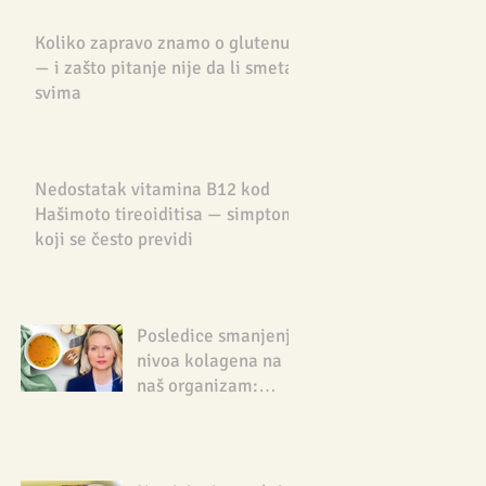
Koliko zapravo znamo o glutenu
— i zašto pitanje nije da li smeta
svima
Nedostatak vitamina B12 kod
Hašimoto tireoiditisa — simptom
koji se često previdi
Posledice smanjenja
nivoa kolagena na
naš organizam:
Nutricionista
savetuje kako da ga
nadoknadimo na
prirodan način