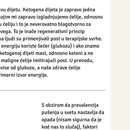
kvu dijetu. Ketogena dijeta je zapravo jedna 
kojim mi zapravo izgladnjujemo ćelije, odnosno 
eliju i to je neverovatno blagotvorno za 
ega. To je inače regenerativni princip 
a ljudi su primenjivali post u terapijske svrhe.  
energiju koriste šećer (glukozu) i ako znamo 
 ketogenoj dijeti mast, odnosno ketoni a ne 
maligne ćelije imitirajući post. U prevodu, 
vise od glukoze, a naše zdrave ćelije 
imarni izvor energije. 
S obzirom da prevalencija 
pušenja u svetu nastavlja da 
opada (nisam sigurna da je 
kod nas to slučaj), faktori 