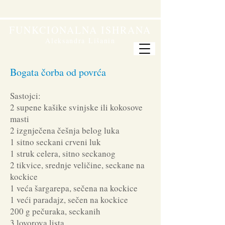
FUNKCIONALNA ISHRANA
Aleksandra Lišanin
Bogata čorba od povrća
Sastojci:
2 supene kašike svinjske ili kokosove
masti
2 izgnječena češnja belog luka
1 sitno seckani crveni luk
1 struk celera, sitno seckanog
2 tikvice, srednje veličine, seckane na
kockice
1 veća šargarepa, sečena na kockice
1 veći paradajz, sečen na kockice
200 g pečuraka, seckanih
3 lovorova lista