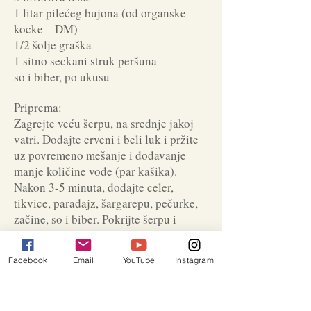
1 litar pilećeg bujona (od organske
kocke – DM)
1/2 šolje graška
1 sitno seckani struk peršuna
so i biber, po ukusu
Priprema:
Zagrejte veću šerpu, na srednje jakoj
vatri. Dodajte crveni i beli luk i pržite
uz povremeno mešanje i dodavanje
manje količine vode (par kašika).
Nakon 3-5 minuta, dodajte celer,
tikvice, paradajz, šargarepu, pečurke,
začine, so i biber. Pokrijte šerpu i
dinstajte 7-8 minuta, povremeno
mešajući. Dodajte bujon, pokrijte šerpu
Facebook
Email
YouTube
Instagram
i kuvajte još minuta, dodajte grašak, pa
kuvajte još 10-15 minuta ili dok povrće
ne bude meko. Pospite peršunom i