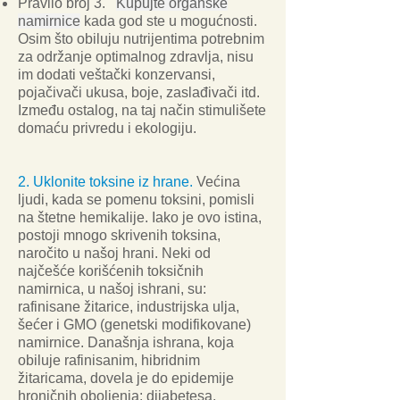
Pravilo broj 3.
Kupujte organske
namirnice
kada god ste u mogućnosti.
Osim što obiluju nutrijentima potrebnim
za održanje optimalnog zdravlja, nisu
im dodati veštački konzervansi,
pojačivači ukusa, boje, zaslađivači itd.
Između ostalog, na taj način stimulišete
domaću privredu i ekologiju.
2. Uklonite toksine iz hrane.
Većina
ljudi, kada se pomenu toksini, pomisli
na štetne hemikalije. Iako je ovo istina,
postoji mnogo skrivenih toksina,
naročito u našoj hrani. Neki od
najčešće korišćenih toksičnih
namirnica, u našoj ishrani, su:
rafinisane žitarice, industrijska ulja,
šećer i GMO (genetski modifikovane)
namirnice. Današnja ishrana, koja
obiluje rafinisanim, hibridnim
žitaricama, dovela je do epidemije
hroničnih oboljenja: dijabetesa,