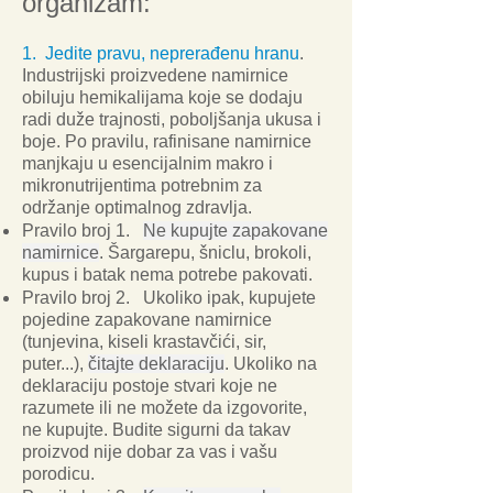
organizam:
1.
Jedite pravu, neprerađenu hranu
.
Industrijski proizvedene namirnice
obiluju hemikalijama koje se dodaju
radi duže trajnosti, poboljšanja ukusa i
boje. Po pravilu, rafinisane namirnice
manjkaju u esencijalnim makro i
mikronutrijentima potrebnim za
održanje optimalnog zdravlja.
Pravilo broj 1.
Ne kupujte zapakovane
namirnice
. Šargarepu, šniclu, brokoli,
kupus i batak nema potrebe pakovati.
Pravilo broj 2. Ukoliko ipak, kupujete
pojedine zapakovane namirnice
(tunjevina, kiseli krastavčići, sir,
puter...),
čitajte deklaraciju
. Ukoliko na
deklaraciju postoje stvari koje ne
razumete ili ne možete da izgovorite,
ne kupujte. Budite sigurni da takav
proizvod nije dobar za vas i vašu
porodicu.