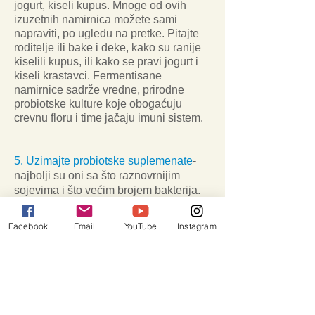
jogurt, kiseli kupus. Mnoge od ovih
izuzetnih namirnica možete sami
napraviti, po ugledu na pretke. Pitajte
roditelje ili bake i deke, kako su ranije
kiselili kupus, ili kako se pravi jogurt i
kiseli krastavci. Fermentisane
namirnice sadrže vredne, prirodne
probiotske kulture koje obogaćuju
crevnu floru i time jačaju imuni sistem.
5. Uzimajte probiotske suplemenate
-
najbolji su oni sa što raznovrnijim
sojevima i što većim brojem bakterija.
Utvrđeno je da
adekvatna crevna flora
ima ključnu ulogu u formiranju imunog
Facebook
Email
YouTube
Instagram
sistema
. Nedosatatak zdravih crevnih
bakterija je povezan sa alergijama i
generalno, sa pojačanim autoimunim
odgovorom. Nova istraživanja
potvrđuju jasnu povezanost
poremećaja bakterijske mikroflore sa