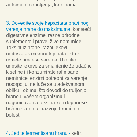
autoimunih oboljenja, karcinoma.
3. Dovedite svoje kapacitete pravilnog
varenja hrane do maksimuma
, koristeći
digestivne enzime, razne prirodne
suplemente i prave, žive namirnice.
Toksini iz hrane, razni lekovi,
nedostatak mikronutrijenata i stres
remete procese varenja. Ukoliko
unosite lekove za smanjenje želudačne
kiseline ili konzumirate rafinisane
nemirnice, enzimi potrebni za varenje i
resorpciju, ne luče se u adekvatnom
obliku i obimu, što dovodi do truljenja
hrane u vašem organizmu i
nagomilavanja toksina koji doprinose
bržem starenju i razvoju hroničnih
bolesti.
4. Jedite fermentisanu hranu -
kefir,