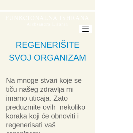
FUNKCIONALNA ISHRANA
Aleksandra Lišanin
REGENERIŠITE
SVOJ ORGANIZAM
Na mnoge stvari koje se
tiču našeg zdravlja mi
imamo uticaja. Zato
preduzmite ovih nekoliko
koraka koji će obnoviti i
regenerisati vaš