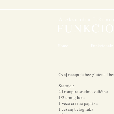
Aleksandra Lišani
FUNKCI
Home
Funkcionaln
Ovaj recept je bez glutena i be
Sastojci:
2 krompira srednje veličine
1/2 crnog luka
1 veća crvena paprika
1 češanj belog luka