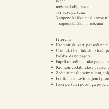
biber
mešana kalijumova so
1/2 veze peršuna
3 supene kašike maslinovog ul
1 supena kašika parmezana
Priprema:
Krompir skuvati, pa iseći na m
Crni luk i beli luk sitno iseć
kašika, da ne zagori)
Papriku iseći na trake pa je do
Krompir dodati luku i paprici p
Začiniti maslinovim uljem, so
Preliti maslinovim uljem i pro
Iseći peršun i posuti ga po jelu