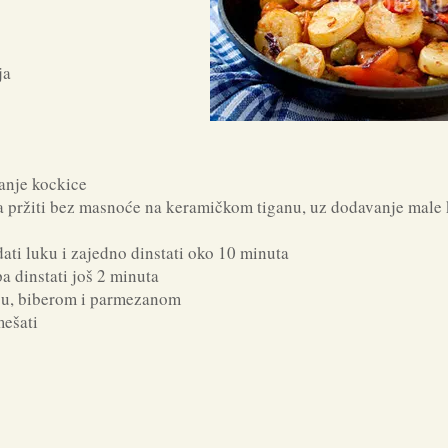
ja
anje kockice
i pa pržiti bez masnoće na keramičkom tiganu, uz dodavanje male
dati luku i zajedno dinstati oko 10 minuta
a dinstati još 2 minuta
lju, biberom i parmezanom
mešati