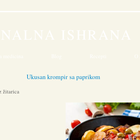
n
ONALNA ISHRANA
a medicina
Blog
Recepti
O 
Ukusan krompir sa paprikom
z žitarica