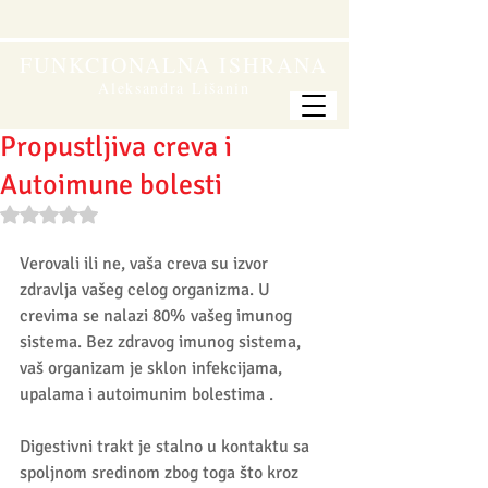
FUNKCIONALNA ISHRANA
Aleksandra Lišanin
Propustljiva creva i
Autoimune bolesti
Rated NaN out of 5 stars.
Verovali ili ne, vaša creva su izvor 
zdravlja vašeg celog organizma. U 
crevima se nalazi 80% vašeg imunog 
sistema. Bez zdravog imunog sistema, 
vaš organizam je sklon infekcijama, 
upalama i autoimunim bolestima . 
Digestivni trakt je stalno u kontaktu sa 
spoljnom sredinom zbog toga što kroz 