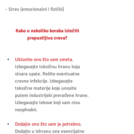
- Stres (emocionalni i fizički)
Kako u nekoliko koraka izlečiti 
propustljiva creva?
Uklonite ono što vam smeta
. 
Izbegavajte toksičnu hranu koja 
stvara upale. Rešite eventualne 
crevne infekcije. Izbegavajte 
toksične materije koje unosite 
putem industrijski prerađene hrane. 
Izbegavajte lekove koji vam nisu 
neophodni.  
Dodajte ono što vam je potrebno
. 
Dodajte u ishranu one esencijalne 