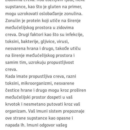
supstance, kao što je gluten na primer, 
mogu uzrokovati oslobađanje zonulina. 
Zonulin je protein koji utiče na širenje 
međućelijskog prostora u zidovima 
creva. Drugi faktori kao što su infekcije, 
toksini, bakterije, gljivice, virusi, 
nesvarena hrana i drugo, takođe utiču 
na širenje međućelijskog prostora i 
samim tim, uzrokuju propustljivost 
creva. 
Kada imate propustljiva creva, razni 
toksini, mikroorganizmi, nesvarene 
čestice hrane i drugo mogu kroz proširen 
međućelijski prostor dospeti u vaš 
krvotok i nesmetano putovati kroz vaš 
organizam. Vaš imuni sistem prepoznaje 
ove strane supstance kao opasne i 
napada ih. Imuni odgovor vašeg 