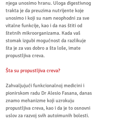
njega unosimo hranu. Uloga digestivnog 
trakta je da preuzima nutrijente koje 
unosimo i koji su nam neophodni za sve 
vitalne funkcije, kao i da nas štiti od 
štetnih mikroorganizama. Kada vaš 
stomak izgubi mogućnost da razlikuje 
šta je za vas dobro a šta loše, imate 
propustljiva creva. 
Šta su propustljiva creva?
Zahvaljujući funkcionalnoj medicini i 
pionirskom radu Dr Alesio Fasana, danas 
znamo mehanizme koji uzrokuju 
propustljiva creva, kao i da je to osnovni 
uslov za razvoj svih autoimunih bolesti. 