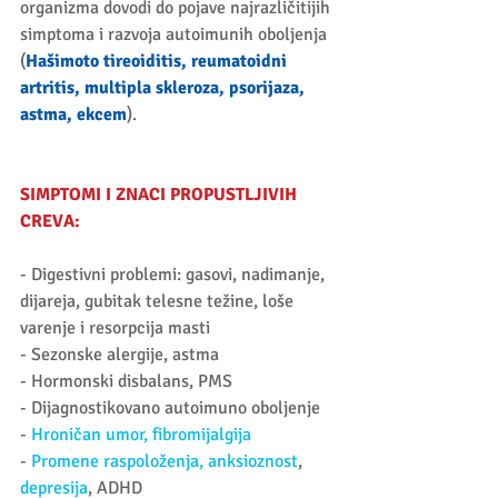
organizma dovodi do pojave najrazličitijih 
simptoma i razvoja autoimunih oboljenja 
(
Hašimoto tireoiditis
, reumatoidni 
artritis, multipla skleroza, psorijaza, 
astma, ekcem
). 
SIMPTOMI I ZNACI PROPUSTLJIVIH 
CREVA:
- Digestivni problemi: gasovi, nadimanje, 
dijareja, gubitak telesne težine, loše 
varenje i resorpcija masti 
- Sezonske alergije, astma 
- Hormonski disbalans, PMS 
- Dijagnostikovano autoimuno oboljenje 
- 
Hroničan umor, fibromijalgija
-
 Promene raspoloženja, anksioznost
, 
depresija
, ADHD 