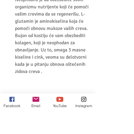
organizmu nutrijente koji će pomoći 
vašim crevima da se regenerišu. L-
glutamin je aminokiselina koja će 
pomoći obnovu mukoze vaših creva. 
Bujon od kostiju će vam obezbediti 
kolagen, koji je neophodan za 
obnavljanje. Uz to, omega 3 masne 
kiseline i cink, veoma su delotvorni 
kada je u pitanju obnova oštećenih 
zidova creva .  
Autoimune bolesti i creva
Facebook
Email
YouTube
Instagram