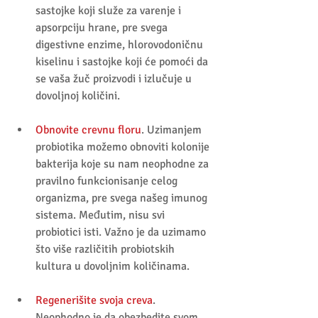
sastojke koji služe za varenje i 
apsorpciju hrane, pre svega 
digestivne enzime, hlorovodoničnu 
kiselinu i sastojke koji će pomoći da 
se vaša žuč proizvodi i izlučuje u 
dovoljnoj količini.  
Obnovite crevnu floru
. Uzimanjem 
probiotika možemo obnoviti kolonije 
bakterija koje su nam neophodne za 
pravilno funkcionisanje celog 
organizma, pre svega našeg imunog 
sistema. Međutim, nisu svi 
probiotici isti. Važno je da uzimamo 
što više različitih probiotskih 
kultura u dovoljnim količinama.  
Regenerišite svoja creva
. 
Neophodno je da obezbedite svom 