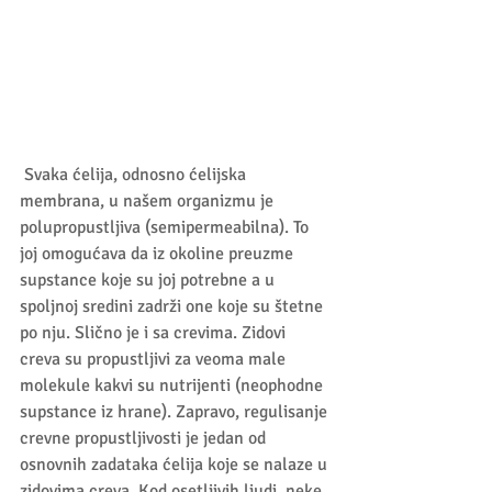
 Svaka ćelija, odnosno ćelijska 
membrana, u našem organizmu je 
polupropustljiva (semipermeabilna). To 
joj omogućava da iz okoline preuzme 
supstance koje su joj potrebne a u 
spoljnoj sredini zadrži one koje su štetne 
po nju. Slično je i sa crevima. Zidovi 
creva su propustljivi za veoma male 
molekule kakvi su nutrijenti (neophodne 
supstance iz hrane). Zapravo, regulisanje 
crevne propustljivosti je jedan od 
osnovnih zadataka ćelija koje se nalaze u 
zidovima creva. Kod osetljivih ljudi, neke 