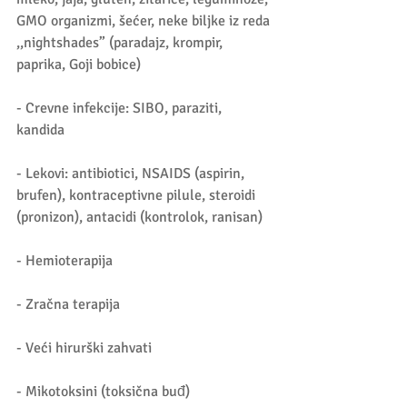
GMO organizmi, šećer, neke biljke iz reda 
,,nightshades” (paradajz, krompir, 
paprika, Goji bobice)
- Crevne infekcije: SIBO, paraziti, 
kandida
- Lekovi: antibiotici, NSAIDS (aspirin, 
brufen), kontraceptivne pilule, steroidi 
(pronizon), antacidi (kontrolok, ranisan)
- Hemioterapija
- Zračna terapija
- Veći hirurški zahvati
- Mikotoksini (toksična buđ)